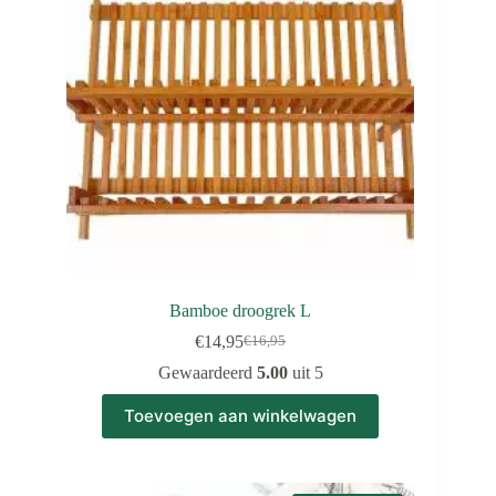
Bamboe droogrek L
€
14,95
€
16,95
Oorspronkelijke
Huidige
prijs
prijs
Gewaardeerd
5.00
uit 5
was:
is:
€16,95.
€14,95.
Toevoegen aan winkelwagen