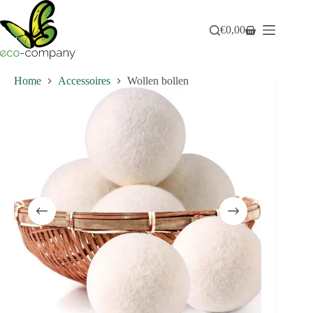
Ga
naar
€
0,00
de
Winkelwagen
inhoud
Home
Accessoires
Wollen bollen