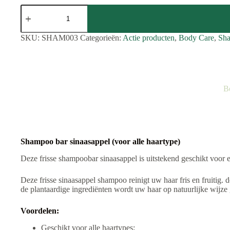
Shampoo
bar
sinaasappel
aantal
SKU:
SHAM003
Categorieën:
Actie producten
,
Body Care
,
Sha
B
Shampoo bar sinaasappel (voor alle haartype)
Deze frisse shampoobar sinaasappel is uitstekend geschikt voor 
Deze frisse sinaasappel shampoo reinigt uw haar fris en fruitig.
de plantaardige ingrediënten wordt uw haar op natuurlijke wijze 
Voordelen:
Geschikt voor alle haartypes;