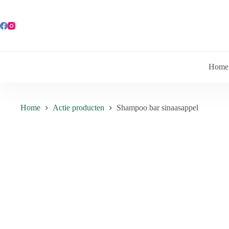
Ga
naar
de
inhoud
Home
Home
Actie producten
Shampoo bar sinaasappel