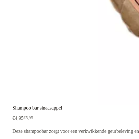
Shampoo bar sinaasappel
€
4,95
€
5,95
Oorspronkelijke
Huidige
prijs
prijs
Deze shampoobar zorgt voor een verkwikkende geurbeleving en ge
was:
is:
€5,95.
€4,95.