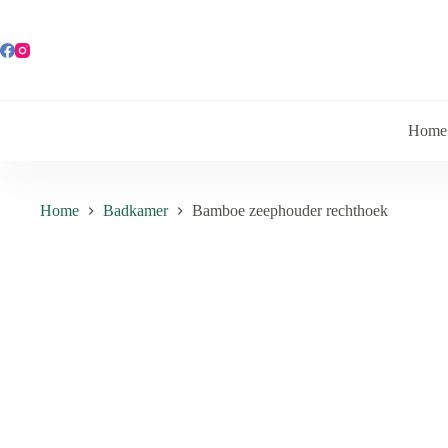
Ga
naar
de
inhoud
Home
Home
Badkamer
Bamboe zeephouder rechthoek