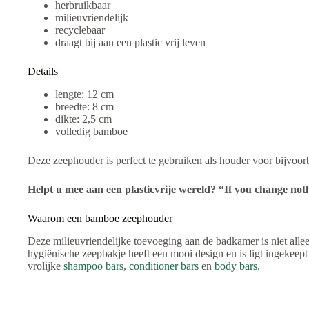
herbruikbaar
milieuvriendelijk
recyclebaar
draagt bij aan een plastic vrij leven
Details
lengte: 12 cm
breedte: 8 cm
dikte: 2,5 cm
volledig bamboe
Deze zeephouder is perfect te gebruiken als houder voor bijvoo
Helpt u mee aan een plasticvrije wereld? “If you change noth
Waarom een bamboe zeephouder
Deze milieuvriendelijke toevoeging aan de badkamer is niet alleen
hygiënische zeepbakje heeft een mooi design en is ligt ingekee
vrolijke
shampoo bars
,
conditioner bars
en
body bars.