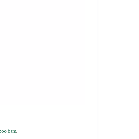
poo bars
.