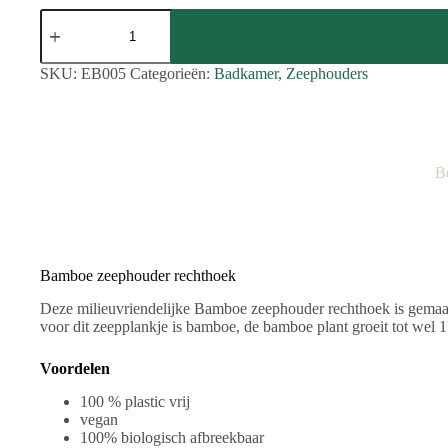
Bamboe
zeephouder
rechthoek
aantal
SKU:
EB005
Categorieën:
Badkamer
,
Zeephouders
B
Bamboe zeephouder rechthoek
Deze milieuvriendelijke Bamboe zeephouder rechthoek is gemaak
voor dit zeepplankje is bamboe, de bamboe plant groeit tot wel 1
Voordelen
100 % plastic vrij
vegan
100% biologisch afbreekbaar