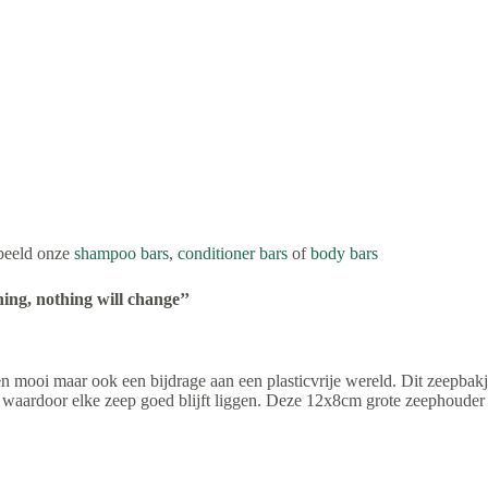
rbeeld onze
shampoo bars
,
conditioner bars
of
body bars
ing, nothing will change’’
 mooi maar ook een bijdrage aan een plasticvrije wereld. Dit zeepbakje h
pt waardoor elke zeep goed blijft liggen. Deze 12x8cm grote zeephoud