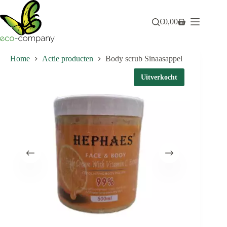
Ga
naar
€
0,00
de
Winkelwagen
inhoud
Home
Actie producten
Body scrub Sinaasappel
Uitverkocht