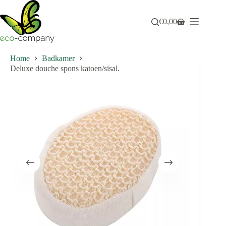
Ga
naar
€
0,00
de
Winkelwagen
inhoud
Home
Badkamer
Deluxe douche spons katoen/sisal.