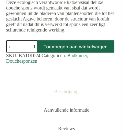
Deze ecologisch verantwoorde katoen/sisal deluxe
douche spons wordt gemaakt van sisal dat wordt
gewonnen uit de bladeren van plantensoorten die tot het
geslacht Agave behoren. door de structuur van loofah
geeft dit nadat dit is verwerkt tot spons een zeer ligt
schurende reinigende werking.
Deluxe
Toevoegen aan winkelwagen
douche
spons
SKU:
BADK024
Categorieën:
Badkamer
,
katoen/sisal.
Douchesponzen
aantal
Beschrijving
Aanvullende informatie
Reviews