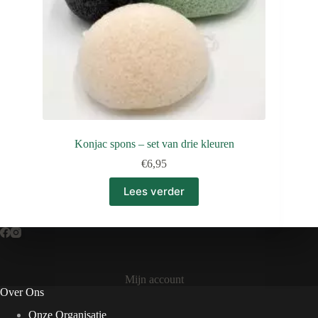
Konjac spons – set van drie kleuren
€
6,95
Lees verder
Mijn account
Over Ons
Onze Organisatie